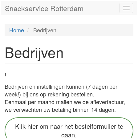
Overslaan
Snackservice Rotterdam
Togg
en
navi
naar
de
Home
Bedrijven
inhoud
gaan
Bedrijven
!
Bedrijven en instellingen kunnen (7 dagen per
week!) bij ons op rekening bestellen.
Eenmaal per maand mailen we de afleverfactuur,
we verwachten uw betaling binnen 14 dagen.
Klik hier om naar het bestelformulier te
gaan.